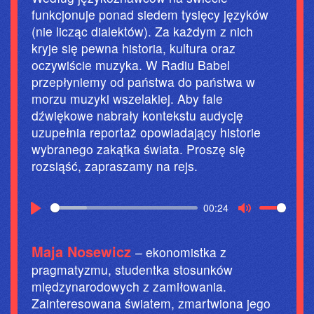
funkcjonuje ponad siedem tysięcy języków
(nie licząc dialektów). Za każdym z nich
kryje się pewna historia, kultura oraz
oczywiście muzyka. W Radiu Babel
przepłyniemy od państwa do państwa w
morzu muzyki wszelakiej. Aby fale
dźwiękowe nabrały kontekstu audycję
uzupełnia reportaż opowiadający historie
wybranego zakątka świata. Proszę się
rozsiąść, zapraszamy na rejs.
00:24
P
M
L
U
Maja Nosewicz
– ekonomistka z
A
T
pragmatyzmu, studentka stosunków
międzynarodowych z zamiłowania.
Y
E
Zainteresowana światem, zmartwiona jego