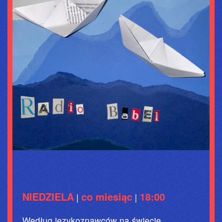
NIEDZIELA
co miesiąc
18:00
|
|
Według językoznawców na świecie