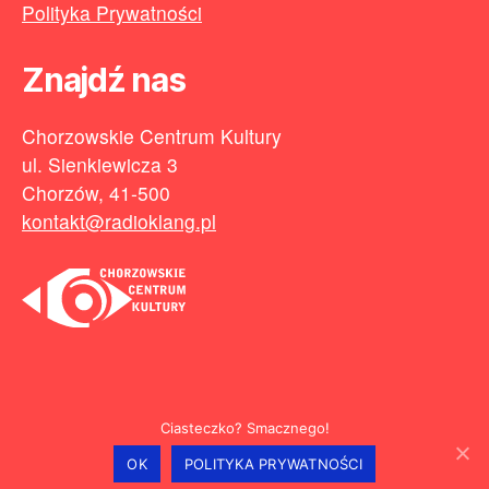
Polityka Prywatności
Znajdź nas
Chorzowskie Centrum Kultury
ul. Sienkiewicza 3
Chorzów, 41-500
kontakt@radioklang.pl
Ciasteczko? Smacznego!
© 2026
Radio Klang
makin' internet:
stronabartka.pl
W górę
↑
OK
POLITYKA PRYWATNOŚCI