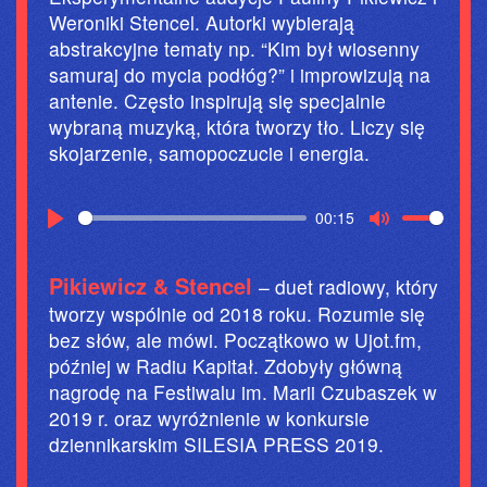
Weroniki Stencel. Autorki wybierają
abstrakcyjne tematy np. “Kim był wiosenny
samuraj do mycia podłóg?” i improwizują na
antenie. Często inspirują się specjalnie
wybraną muzyką, która tworzy tło. Liczy się
skojarzenie, samopoczucie i energia.
00:15
P
M
L
U
Pikiewicz & Stencel
– duet radiowy, który
A
T
tworzy wspólnie od 2018 roku. Rozumie się
bez słów, ale mówi. Początkowo w Ujot.fm,
Y
E
później w Radiu Kapitał. Zdobyły główną
nagrodę na Festiwalu im. Marii Czubaszek w
2019 r. oraz wyróżnienie w konkursie
dziennikarskim SILESIA PRESS 2019.