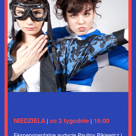
NIEDZIELA
co 2 tygodnie
16:00
|
|
Eksperymentalne audycje Pauliny Pikiewicz i